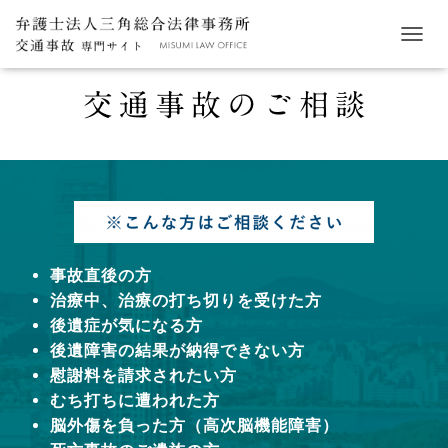
ナ
ビ
ゲ
ー
シ
ョ
ン
を
切
り
替
え
事故直後の方
治療中、治療の打ち切りを受けた方
後遺症が気になる方
後遺障害の結果が納得できない方
慰謝料を請求されたい方
むち打ちに遭われた方
脳外傷を負った方（高次脳機能障害）