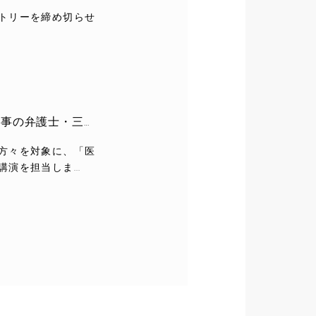
トリーを締め切らせ
メディカルスタディ協会九州で講演を行いました〜元検事の弁護士・三角総合法律事務所〜
方々を対象に、「医
を担当しま...