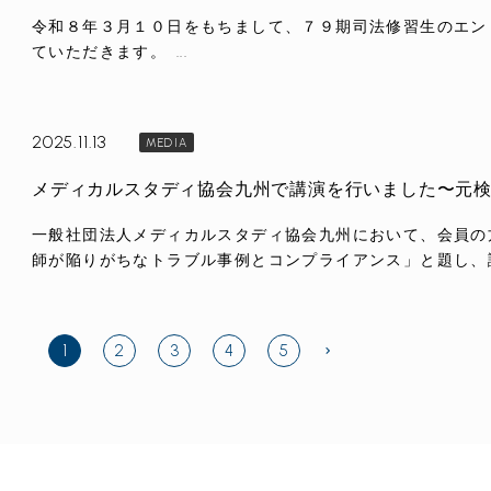
令和８年３月１０日をもちまして、７９期司法修習生のエン
ていただきます。 ...
2025.11.13
MEDIA
一般社団法人メディカルスタディ協会九州において、会員の
師が陥りがちなトラブル事例とコンプライアンス」と題し、講演
2
3
4
5
1