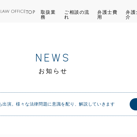
TOP
取扱業
ご相談の流
弁護士費
弁護
務
れ
用
介
NEWS
お知らせ
も出演。
様々な法律問題に意識を配り、解説していきます