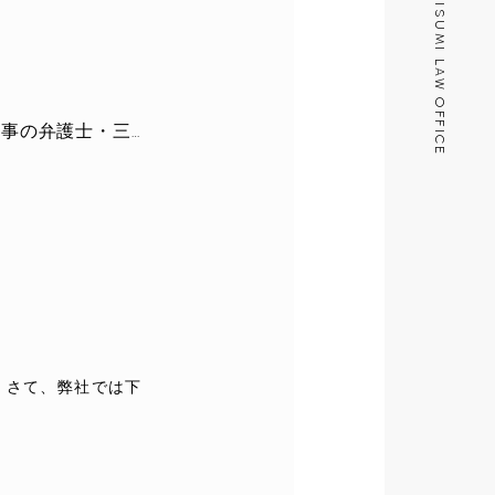
MISUMI LAW OFFICE
ＫＢＣ九州朝日放送の報道番組に出演しました 〜元検事の弁護士・三角総合法律事務所〜
さて、弊社では下