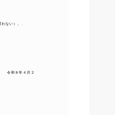
ない）。...
。 令和８年４月２