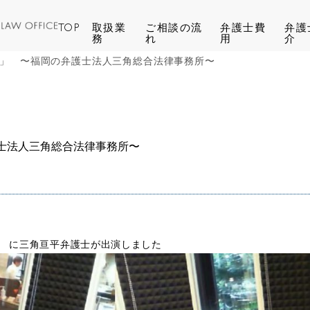
TOP
取扱業
ご相談の流
弁護士費
弁護
務
れ
用
介
」 〜福岡の弁護士法人三角総合法律事務所〜
士法人三角総合法律事務所〜
” に三角亘平弁護士が出演しました