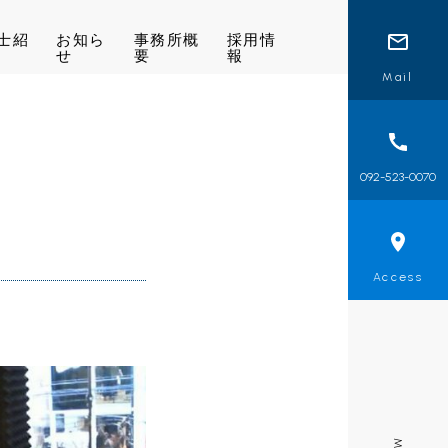
士紹
お知ら
事務所概
採用情
せ
要
報
Mail
092-523-0070
Access