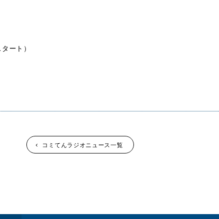
？
？
スタート）
コミてんラジオニュース一覧