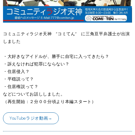
コミュニティラジオ天神 ”コミてん” に三角亘平弁護士が出演
しました
・大好きなアイドルが、勝手に自宅に入ってきたら？
・訴えなければ犯罪にならない？
・住居侵入？
・平穏説って？
・住居権説って？
などについてお話ししました。
（再生開始：２分００分頃より本編スタート）
YouTubeラジオ動画→