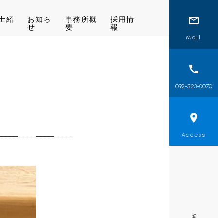
士紹
お知ら
事務所概
採用情
せ
要
報
Mail
092-523-0070
Access