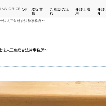
TOP
取扱業
ご相談の流
弁護士費
弁護
務
れ
用
介
士法人三角総合法律事務所〜
士法人三角総合法律事務所〜