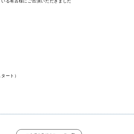
ている有吉様にご出演いただきました
？
スタート）