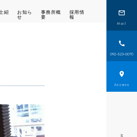
士紹
お知ら
事務所概
採用情
せ
要
報
Mail
092-523-0070
Access