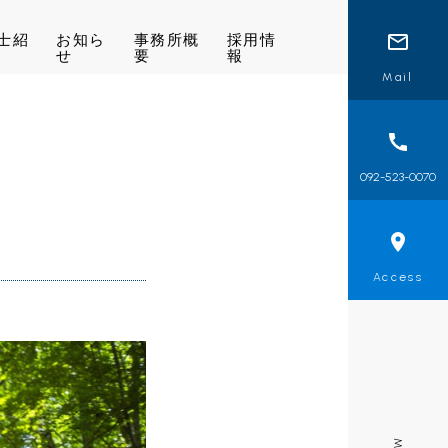
士紹
お知ら
事務所概
採用情
せ
要
報
Mail
092-523-0070
Access