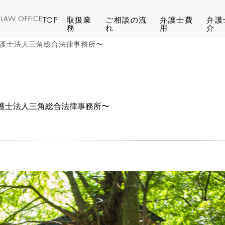
TOP
取扱業
ご相談の流
弁護士費
弁護
務
れ
用
介
護士法人三角総合法律事務所〜
護士法人三角総合法律事務所〜